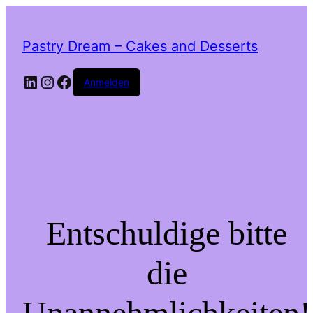
Pastry Dream – Cakes and Desserts
LinkedIn
Instagram
Facebook
Anmelden
Entschuldige bitte
die
Unannehmlichkeiten!