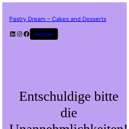
Pastry Dream – Cakes and Desserts
LinkedIn
Instagram
Facebook
Anmelden
Entschuldige bitte
die
Unannehmlichkeiten!